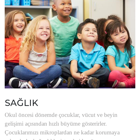
SAĞLIK
Okul öncesi dönemde çocuklar, vücut ve beyin
gelişimi açısından hızlı büyüme gösterirler.
Çocuklarımızı mikroplardan ne kadar korumaya