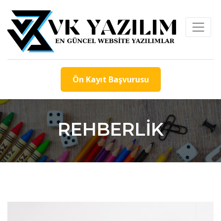
Ön Kayıt Başvurusu
REHBERLİK